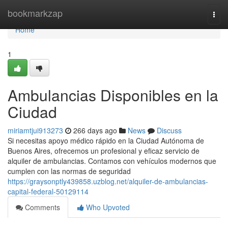
Home
bookmarkzap
Togg
navi
Home
1
Ambulancias Disponibles en la
Ciudad
miriamtjui913273
266 days ago
News
Discuss
Si necesitas apoyo médico rápido en la Ciudad Autónoma de
Buenos Aires, ofrecemos un profesional y eficaz servicio de
alquiler de ambulancias. Contamos con vehículos modernos que
cumplen con las normas de seguridad
https://graysonptly439858.uzblog.net/alquiler-de-ambulancias-
capital-federal-50129114
Comments
Who Upvoted