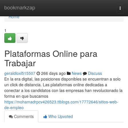
Home
bookmarkzap
Togg
navi
Home
1
Plataformas Online para
Trabajar
geraldloxl515507
266 days ago
News
Discuss
En la era digital, las posiciones disponibles se encuentran a solo
un click de distancia. Las plataformas online dedicadas a
conectar a los candidatos con las empresas han revolucionado la
forma en que buscamos
https://mohamadrpcv426523.ttblogs.com/17772646/sitios-web-
de-empleo
Comments
Who Upvoted