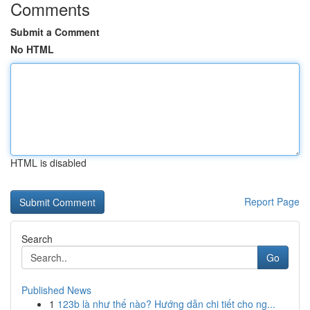
Comments
Submit a Comment
No HTML
HTML is disabled
Report Page
Search
Go
Published News
1
123b là như thế nào? Hướng dẫn chi tiết cho ng...