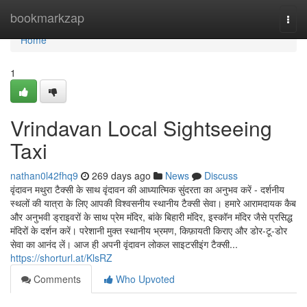
Home
bookmarkzap
Togg
navi
Home
1
Vrindavan Local Sightseeing
Taxi
nathan0l42fhq9
269 days ago
News
Discuss
वृंदावन मथुरा टैक्सी के साथ वृंदावन की आध्यात्मिक सुंदरता का अनुभव करें - दर्शनीय
स्थलों की यात्रा के लिए आपकी विश्वसनीय स्थानीय टैक्सी सेवा। हमारे आरामदायक कैब
और अनुभवी ड्राइवरों के साथ प्रेम मंदिर, बांके बिहारी मंदिर, इस्कॉन मंदिर जैसे प्रसिद्ध
मंदिरों के दर्शन करें। परेशानी मुक्त स्थानीय भ्रमण, किफ़ायती किराए और डोर-टू-डोर
सेवा का आनंद लें। आज ही अपनी वृंदावन लोकल साइटसीइंग टैक्सी...
https://shorturl.at/KlsRZ
Comments
Who Upvoted