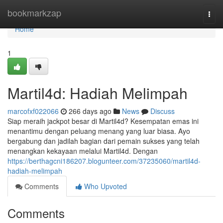
Home
bookmarkzap
Togg
navi
Home
1
Martil4d: Hadiah Melimpah
marcofxf022066
266 days ago
News
Discuss
Siap meraih jackpot besar di Martil4d? Kesempatan emas ini
menantimu dengan peluang menang yang luar biasa. Ayo
bergabung dan jadilah bagian dari pemain sukses yang telah
menangkan kekayaan melalui Martil4d. Dengan
https://berthagcni186207.blogunteer.com/37235060/martil4d-
hadiah-melimpah
Comments
Who Upvoted
Comments