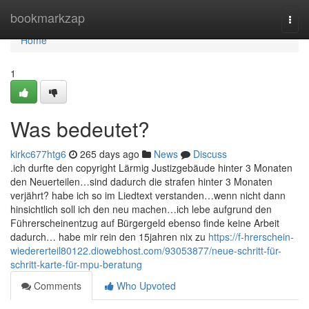
Home
bookmarkzap
Togg
navi
Home
1
Was bedeutet?
kirkc677htg6
265 days ago
News
Discuss
.ich durfte den copyright Lärmig Justizgebäude hinter 3 Monaten
den Neuerteilen…sind dadurch die strafen hinter 3 Monaten
verjährt? habe ich so im Liedtext verstanden…wenn nicht dann
hinsichtlich soll ich den neu machen…ich lebe aufgrund den
Führerscheinentzug auf Bürgergeld ebenso finde keine Arbeit
dadurch… habe mir rein den 15jahren nix zu
https://f-hrerschein-
wiedererteil80122.diowebhost.com/93053877/neue-schritt-für-
schritt-karte-für-mpu-beratung
Comments
Who Upvoted