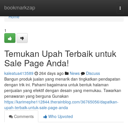
Home
bookmarkzap
Togg
navi
Home
1
Temukan Upah Terbaik untuk
Sale Page Anda!
kaleatua413589
264 days ago
News
Discuss
Bangun produk jualan yang menarik dan tingkatkan pendapatan
dengan trik ini. Pahami bagaimana untuk bentuk halaman
penjualan yang efektif dengan desain yang memukau. Tawarkan
penawaran yang berguna Gunakan
https://karimephe112844.therainblog.com/36765056/dapatkan-
upah-terbaik-untuk-sale-page-anda
Comments
Who Upvoted