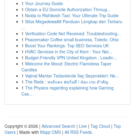
1
Your Journey Guide
1
Obtain a EU Domicile Authorization Throug...
1
Noida to Rishikesh Taxi: Your Ultimate Trip Guide
1
Situs Megadewa88 Panduan Lengkap dan Terbaru
...
1
Verification Code Not Received: Troubleshooting...
1
Peacemaker Coffee small business, Toledo, Ohio
1
Boost Your Rankings: Top SEO Services UK
1
HVAC Services in the City of Kent : Your Nei...
1
Budget-Friendly VPN United Kingdom : Leadin...
1
Welcome the Mood: Electric Flameless Taper
Candles
1
Vajinal Mantar Tedavisinde İlaç Seçenekleri: Ne...
1
The Reds : หงส์แดง ฟอร์มดี ! ส่อง เกม สำคัญ
1
The Physics regarding explaining how Gaming
Cas...
Copyright © 2026 |
Advanced Search
|
Live
|
Tag Cloud
|
Top
Users
| Made with
Kliqqi CMS
|
All RSS Feeds