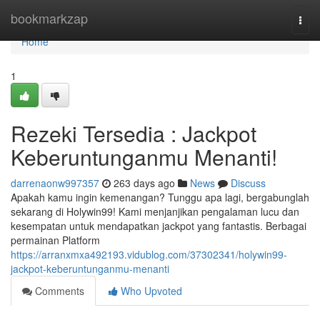
Home
bookmarkzap
Togg
navi
Home
1
Rezeki Tersedia : Jackpot
Keberuntunganmu Menanti!
darrenaonw997357
263 days ago
News
Discuss
Apakah kamu ingin kemenangan? Tunggu apa lagi, bergabunglah
sekarang di Holywin99! Kami menjanjikan pengalaman lucu dan
kesempatan untuk mendapatkan jackpot yang fantastis. Berbagai
permainan Platform
https://arranxmxa492193.vidublog.com/37302341/holywin99-
jackpot-keberuntunganmu-menanti
Comments
Who Upvoted