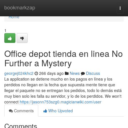
Home
bookmarkzap
Togg
navi
Home
1
Office depot tienda en linea No
Further a Mystery
georgej024khc2
266 days ago
News
Discuss
La application se detiene mucho en los pagos en línea y los
perdidos no llegan en la fecha que supuesta mente tiene que
llegar el paquete no se entregan los pedidos, todo lo demás está
muy bien solo les falla su servidor, y lo de los perdidos. We won't
connect
https://jasonn753szg0.magicianwiki.com/user
Comments
Who Upvoted
Comments