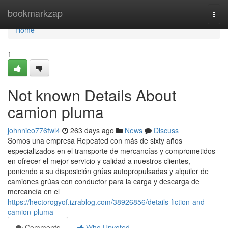
Home
bookmarkzap
Togg
navi
Home
1
Not known Details About
camion pluma
johnnieo776fwl4
263 days ago
News
Discuss
Somos una empresa Repeated con más de sixty años
especializados en el transporte de mercancías y comprometidos
en ofrecer el mejor servicio y calidad a nuestros clientes,
poniendo a su disposición grúas autopropulsadas y alquiler de
camiones grúas con conductor para la carga y descarga de
mercancía en el
https://hectorogyof.izrablog.com/38926856/details-fiction-and-
camion-pluma
Comments
Who Upvoted