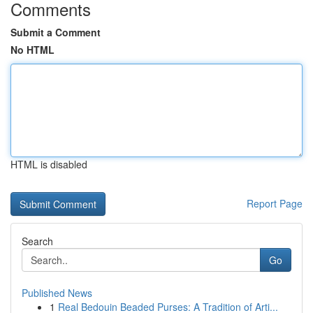
Comments
Submit a Comment
No HTML
HTML is disabled
Report Page
Search
Go
Published News
1
Real Bedouin Beaded Purses: A Tradition of Arti...