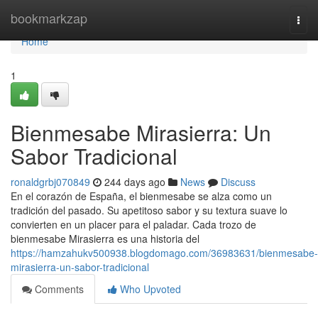
Home
bookmarkzap
Togg
navi
Home
1
Bienmesabe Mirasierra: Un
Sabor Tradicional
ronaldgrbj070849
244 days ago
News
Discuss
En el corazón de España, el bienmesabe se alza como un
tradición del pasado. Su apetitoso sabor y su textura suave lo
convierten en un placer para el paladar. Cada trozo de
bienmesabe Mirasierra es una historia del
https://hamzahukv500938.blogdomago.com/36983631/bienmesabe-
mirasierra-un-sabor-tradicional
Comments
Who Upvoted