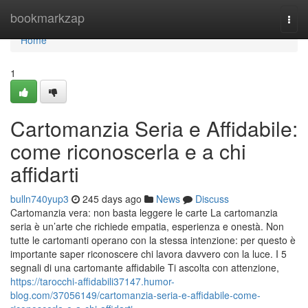
Home
bookmarkzap
Togg
navi
Home
1
Cartomanzia Seria e Affidabile:
come riconoscerla e a chi
affidarti
bulln740yup3
245 days ago
News
Discuss
Cartomanzia vera: non basta leggere le carte La cartomanzia
seria è un’arte che richiede empatia, esperienza e onestà. Non
tutte le cartomanti operano con la stessa intenzione: per questo è
importante saper riconoscere chi lavora davvero con la luce. I 5
segnali di una cartomante affidabile Ti ascolta con attenzione,
https://tarocchi-affidabili37147.humor-
blog.com/37056149/cartomanzia-seria-e-affidabile-come-