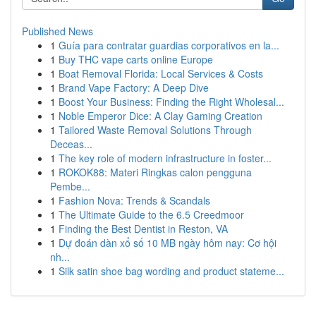
Published News
1
Guía para contratar guardias corporativos en la...
1
Buy THC vape carts online Europe
1
Boat Removal Florida: Local Services & Costs
1
Brand Vape Factory: A Deep Dive
1
Boost Your Business: Finding the Right Wholesal...
1
Noble Emperor Dice: A Clay Gaming Creation
1
Tailored Waste Removal Solutions Through
Deceas...
1
The key role of modern infrastructure in foster...
1
ROKOK88: Materi Ringkas calon pengguna
Pembe...
1
Fashion Nova: Trends & Scandals
1
The Ultimate Guide to the 6.5 Creedmoor
1
Finding the Best Dentist in Reston, VA
1
Dự đoán dàn xổ số 10 MB ngày hôm nay: Cơ hội
nh...
1
Silk satin shoe bag wording and product stateme...