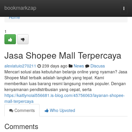
Home
bookmarkzap
Togg
navi
Home
1
Jasa Shopee Mall Terpercaya
alexiatuio270211
239 days ago
News
Discuss
Mencari solusi atas kebutuhan belanja online yang nyaman? Jasa
Shopee Mall terbaik adalah langkah yang tepat. Kami
memberikan luas barang resmi langsung merek populer. Dengan
kenyamanan pendistribusian yang cepat, serta
https://kaitlynoial556681.is-blog.com/45756063/layanan-shopee-
mall-terpercaya
Comments
Who Upvoted
Comments