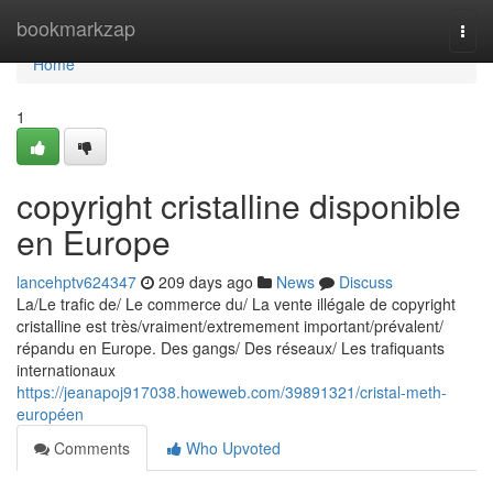
Home
bookmarkzap
Togg
navi
Home
1
copyright cristalline disponible
en Europe
lancehptv624347
209 days ago
News
Discuss
La/Le trafic de/ Le commerce du/ La vente illégale de copyright
cristalline est très/vraiment/extremement important/prévalent/
répandu en Europe. Des gangs/ Des réseaux/ Les trafiquants
internationaux
https://jeanapoj917038.howeweb.com/39891321/cristal-meth-
européen
Comments
Who Upvoted