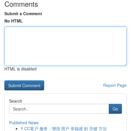
Comments
Submit a Comment
No HTML
HTML is disabled
Report Page
Search
Go
Published News
1
CC客户 服务：增强 用户 幸福感 的 关键 方法