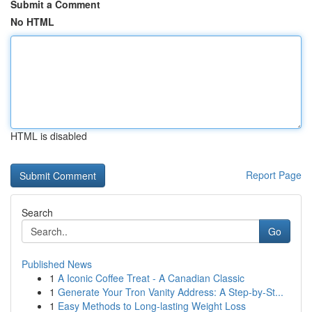
Submit a Comment
No HTML
HTML is disabled
Report Page
Search
Go
Published News
1
A Iconic Coffee Treat - A Canadian Classic
1
Generate Your Tron Vanity Address: A Step-by-St...
1
Easy Methods to Long-lasting Weight Loss