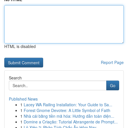
HTML is disabled
Report Page
Search
Go
Published News
1
Lacey WA Railing Installation: Your Guide to Sa...
1
Forest Gnome Devotee: A Little Symbol of Faith
1
Nhà cái bằng tiền mã hóa: Hướng dẫn toàn diện...
1
Domine a Criação: Tutorial Abrangente de Prompt...
1
Lô Xiên 2: Phân Tích Chắc Ăn Hôm Nay