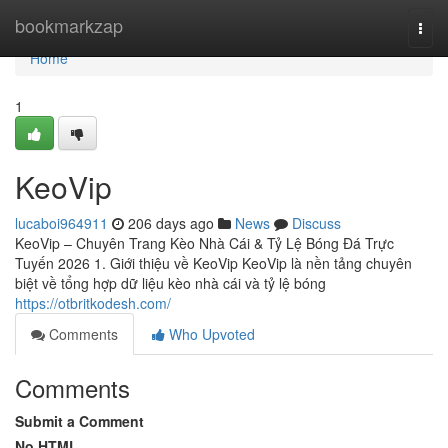
Home
bookmarkzap
Togg
navi
Home
1
KeoVip
lucaboi964911
206 days ago
News
Discuss
KeoVip – Chuyên Trang Kèo Nhà Cái & Tỷ Lệ Bóng Đá Trực
Tuyến 2026 1. Giới thiệu về KeoVip KeoVip là nền tảng chuyên
biệt về tổng hợp dữ liệu kèo nhà cái và tỷ lệ bóng
https://otbritkodesh.com/
Comments
Who Upvoted
Comments
Submit a Comment
No HTML