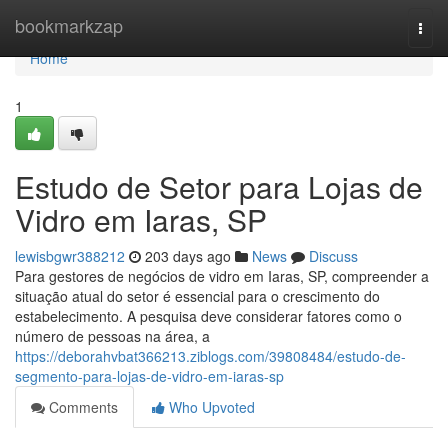
Home
bookmarkzap
Togg
navi
Home
1
Estudo de Setor para Lojas de
Vidro em Iaras, SP
lewisbgwr388212
203 days ago
News
Discuss
Para gestores de negócios de vidro em Iaras, SP, compreender a
situação atual do setor é essencial para o crescimento do
estabelecimento. A pesquisa deve considerar fatores como o
número de pessoas na área, a
https://deborahvbat366213.ziblogs.com/39808484/estudo-de-
segmento-para-lojas-de-vidro-em-iaras-sp
Comments
Who Upvoted