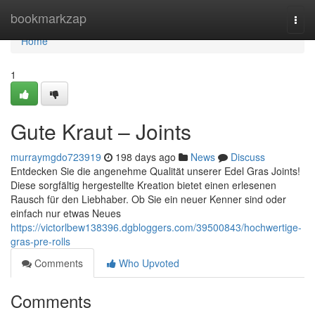
Home
bookmarkzap
Togg
navi
Home
1
Gute Kraut – Joints
murraymgdo723919
198 days ago
News
Discuss
Entdecken Sie die angenehme Qualität unserer Edel Gras Joints!
Diese sorgfältig hergestellte Kreation bietet einen erlesenen
Rausch für den Liebhaber. Ob Sie ein neuer Kenner sind oder
einfach nur etwas Neues
https://victorlbew138396.dgbloggers.com/39500843/hochwertige-
gras-pre-rolls
Comments
Who Upvoted
Comments