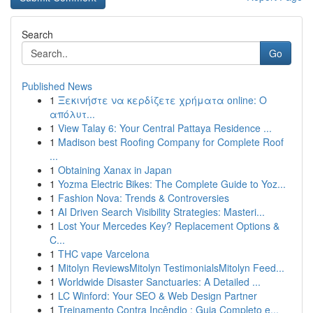
Search
Go
Published News
1
Ξεκινήστε να κερδίζετε χρήματα online: Ο
απόλυτ...
1
View Talay 6: Your Central Pattaya Residence ...
1
Madison best Roofing Company for Complete Roof
...
1
Obtaining Xanax in Japan
1
Yozma Electric Bikes: The Complete Guide to Yoz...
1
Fashion Nova: Trends & Controversies
1
AI Driven Search Visibility Strategies: Masteri...
1
Lost Your Mercedes Key? Replacement Options &
C...
1
THC vape Varcelona
1
Mitolyn ReviewsMitolyn TestimonialsMitolyn Feed...
1
Worldwide Disaster Sanctuaries: A Detailed ...
1
LC Winford: Your SEO & Web Design Partner
1
Treinamento Contra Incêndio : Guia Completo e...