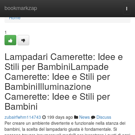
Home
bookmarkzap
Togg
navi
Home
1
Lampadari Camerette: Idee e
Stili per BambiniLampade
Camerette: Idee e Stili per
BambiniIlluminazione
Camerette: Idee e Stili per
Bambini
zubairfwhm114743
199 days ago
News
Discuss
Per creare un ambiente divertente e funzionale nella stanza dei
bambini, la scelta del lampadario giusta è fondamentale. Si