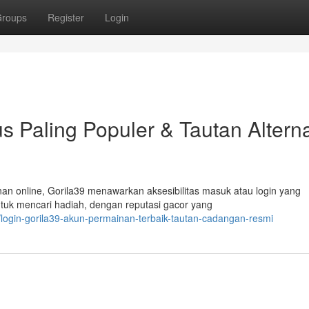
roups
Register
Login
s Paling Populer & Tautan Alterna
n online, Gorila39 menawarkan aksesibilitas masuk atau login yang
untuk mencari hadiah, dengan reputasi gacor yang
login-gorila39-akun-permainan-terbaik-tautan-cadangan-resmi