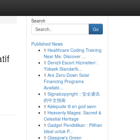
Search
Go
Published News
1
Healthcare Coding Training
tif
Near Me: Discover ...
1
Denizli Escort Hizmetleri :
Yüksek Standartlı...
1
Are Zero-Down Solar
Financing Programs
Availabl...
1
Signalcopyright：安全通讯
的中文指南
1
Kølepude til en god søvn
1
Heavenly Mages: Sacred &
Celestial Heritage
1
Gadget Pendidikan : Pilihan
Ideal untuk P...
1
Glasgow's Green