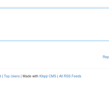
Rep
d
|
Top Users
| Made with
Kliqqi CMS
|
All RSS Feeds