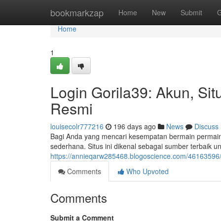
Home
bookmarkzap
Home
New
Submit
G
Home
1
Login Gorila39: Akun, Situ
Resmi
louisecolr777216
196 days ago
News
Discuss
Bagi Anda yang mencari kesempatan bermain permaina
sederhana. Situs ini dikenal sebagai sumber terbaik 
https://annieqarw285468.blogoscience.com/46163596/
Comments
Who Upvoted
Comments
Submit a Comment