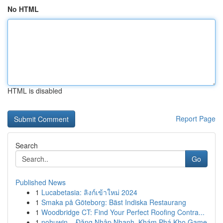
No HTML
HTML is disabled
Report Page
Search
Go
Published News
1
Lucabetasia: ลิงก์เข้าใหม่ 2024
1
Smaka på Göteborg: Bäst Indiska Restaurang
1
Woodbridge CT: Find Your Perfect Roofing Contra...
1
nohuwin – Đăng Nhập Nhanh, Khám Phá Kho Game