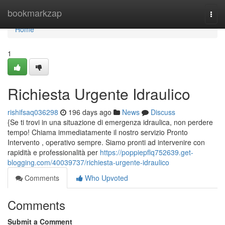
Home
bookmarkzap
Togg
navi
Home
1
Richiesta Urgente Idraulico
rishifsaq036298
196 days ago
News
Discuss
{Se ti trovi in una situazione di emergenza idraulica, non perdere
tempo! Chiama immediatamente il nostro servizio Pronto
Intervento , operativo sempre. Siamo pronti ad intervenire con
rapidità e professionalità per
https://poppiepflq752639.get-
blogging.com/40039737/richiesta-urgente-idraulico
Comments
Who Upvoted
Comments
Submit a Comment