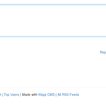
Rep
d
|
Top Users
| Made with
Kliqqi CMS
|
All RSS Feeds