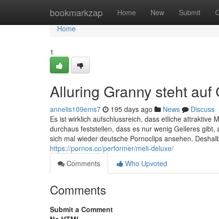
Home
bookmarkzap
Home
New
Submit
G
Home
1
Alluring Granny steht auf
annelis109ems7
195 days ago
News
Discuss
Es ist wirklich aufschlussreich, dass etliche attraktiv
durchaus feststellen, dass es nur wenig Geileres gibt,
sich mal wieder deutsche Pornoclips ansehen. Deshal
https://pornos.cc/performer/meli-deluxe/
Comments
Who Upvoted
Comments
Submit a Comment