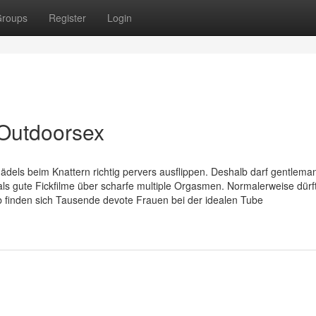
roups
Register
Login
 Outdoorsex
e Mädels beim Knattern richtig pervers ausflippen. Deshalb darf gentlema
 als gute Fickfilme über scharfe multiple Orgasmen. Normalerweise dür
b finden sich Tausende devote Frauen bei der idealen Tube