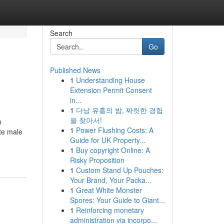
Search
Go
Published News
1
Understanding House
Extension Permit Consent
in...
1
다낭 유흥의 밤, 짜릿한 경험
을 찾아서!
n
1
Power Flushing Costs: A
fte male
Guide for UK Property...
1
Buy copyright Online: A
Risky Proposition
1
Custom Stand Up Pouches:
Your Brand, Your Packa...
1
Great White Monster
Spores: Your Guide to Giant...
1
Reinforcing monetary
administration via incorpo...