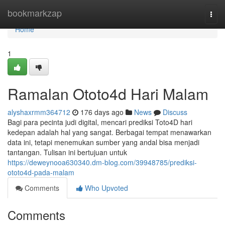
Home
bookmarkzap
Togg
navi
Home
1
Ramalan Ototo4d Hari Malam
alyshaxrmm364712
176 days ago
News
Discuss
Bagi para pecinta judi digital, mencari prediksi Toto4D hari
kedepan adalah hal yang sangat. Berbagai tempat menawarkan
data ini, tetapi menemukan sumber yang andal bisa menjadi
tantangan. Tulisan ini bertujuan untuk
https://deweynooa630340.dm-blog.com/39948785/prediksi-
ototo4d-pada-malam
Comments
Who Upvoted
Comments