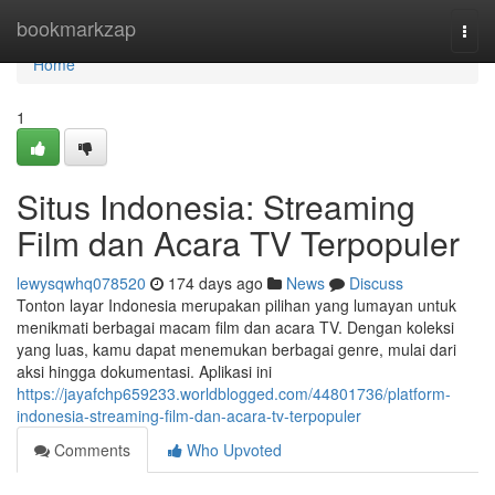
Home
bookmarkzap
Togg
navi
Home
1
Situs Indonesia: Streaming
Film dan Acara TV Terpopuler
lewysqwhq078520
174 days ago
News
Discuss
Tonton layar Indonesia merupakan pilihan yang lumayan untuk
menikmati berbagai macam film dan acara TV. Dengan koleksi
yang luas, kamu dapat menemukan berbagai genre, mulai dari
aksi hingga dokumentasi. Aplikasi ini
https://jayafchp659233.worldblogged.com/44801736/platform-
indonesia-streaming-film-dan-acara-tv-terpopuler
Comments
Who Upvoted