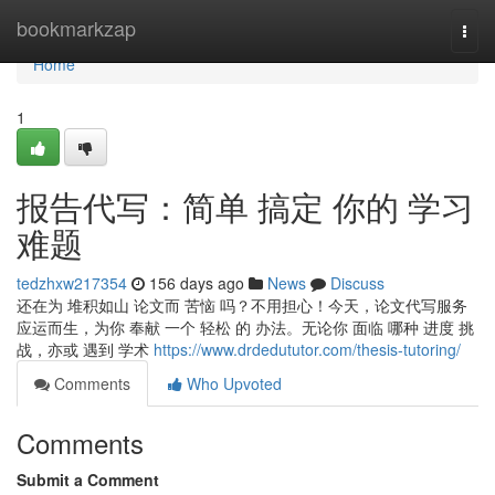
Home
bookmarkzap
Togg
navi
Home
1
报告代写：简单 搞定 你的 学习
难题
tedzhxw217354
156 days ago
News
Discuss
还在为 堆积如山 论文而 苦恼 吗？不用担心！今天，论文代写服务
应运而生，为你 奉献 一个 轻松 的 办法。无论你 面临 哪种 进度 挑
战，亦或 遇到 学术
https://www.drdedututor.com/thesis-tutoring/
Comments
Who Upvoted
Comments
Submit a Comment