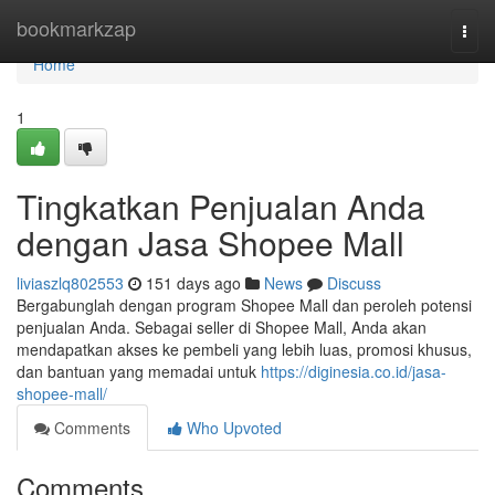
Home
bookmarkzap
Togg
navi
Home
1
Tingkatkan Penjualan Anda
dengan Jasa Shopee Mall
liviaszlq802553
151 days ago
News
Discuss
Bergabunglah dengan program Shopee Mall dan peroleh potensi
penjualan Anda. Sebagai seller di Shopee Mall, Anda akan
mendapatkan akses ke pembeli yang lebih luas, promosi khusus,
dan bantuan yang memadai untuk
https://diginesia.co.id/jasa-
shopee-mall/
Comments
Who Upvoted
Comments