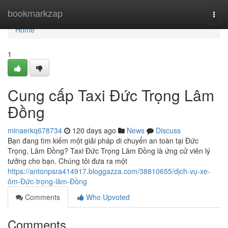
Home
bookmarkzap
Togg
navi
Home
1
Cung cấp Taxi Đức Trọng Lâm
Đồng
minaerkq678734
120 days ago
News
Discuss
Bạn đang tìm kiếm một giải pháp di chuyển an toàn tại Đức
Trọng, Lâm Đồng? Taxi Đức Trọng Lâm Đồng là ứng cử viên lý
tưởng cho bạn. Chúng tôi đưa ra một
https://antonpsra414917.bloggazza.com/38810655/dịch-vụ-xe-
ôm-Đức-trọng-lâm-Đồng
Comments
Who Upvoted
Comments