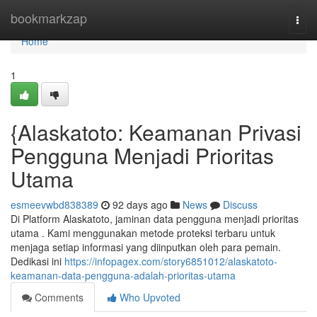
Home
bookmarkzap
Togg
navi
Home
1
{Alaskatoto: Keamanan Privasi
Pengguna Menjadi Prioritas
Utama
esmeevwbd838389
92 days ago
News
Discuss
Di Platform Alaskatoto, jaminan data pengguna menjadi prioritas
utama . Kami menggunakan metode proteksi terbaru untuk
menjaga setiap informasi yang diinputkan oleh para pemain.
Dedikasi ini
https://infopagex.com/story6851012/alaskatoto-
keamanan-data-pengguna-adalah-prioritas-utama
Comments
Who Upvoted