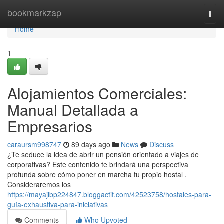
Home
bookmarkzap
Togg
navi
Home
1
Alojamientos Comerciales:
Manual Detallada a
Empresarios
caraursm998747
89 days ago
News
Discuss
¿Te seduce la idea de abrir un pensión orientado a viajes de
corporativas? Este contenido te brindará una perspectiva
profunda sobre cómo poner en marcha tu propio hostal .
Consideraremos los
https://mayajlbp224847.bloggactif.com/42523758/hostales-para-
guía-exhaustiva-para-iniciativas
Comments
Who Upvoted