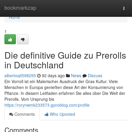
Home
bookmarkzap
Togg
navi
Home
1
Die definitive Guide zu Prerolls
in Deutschland
albertoqit598255
92 days ago
News
Discuss
Ein Vorroll ist ein Malerischer Ausdruck der Gras Kultur. Viele
Menschen in Europa genießen diese Art der Konsumierung von
Pflanze. In diesem Leitfaden erfahren Sie alles über Die Welt der
Prerolls. Vom Ursprung bis
https://rorynwmk233573.gynoblog.com/profile
Comments
Who Upvoted
Comments