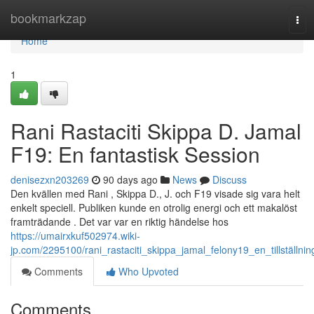
Home
bookmarkzap
Tog
navi
Home
1
Rani Rastaciti Skippa D. Jamal
F19: En fantastisk Session
denisezxn203269
90 days ago
News
Discuss
Den kvällen med Rani , Skippa D., J. och F19 visade sig vara helt
enkelt speciell. Publiken kunde en otrolig energi och ett makalöst
framträdande . Det var var en riktig händelse hos
https://umairxkuf502974.wiki-
jp.com/2295100/rani_rastaciti_skippa_jamal_felony19_en_tillställnin
Comments
Who Upvoted
Comments