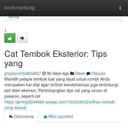
Home
bookmarkzap
Togg
navi
Home
1
Cat Tembok Eksterior: Tips
yang
graysonyhka834857
90 days ago
News
Discuss
Memilih pelapis tembok luar yang tepat untuk rumah Anda
merupakan hal vital agar terlihat keindahannya juga terlindungi
dari iklim ekstrem. Pertimbangkan tipe cat yang umum di
pasaran, seperti cat
https://janeigld294989.qowap.com/100224032/pilihan-terbaik-
yang-sesuai
Comments
Who Upvoted