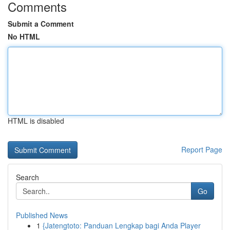
Comments
Submit a Comment
No HTML
HTML is disabled
Report Page
Search
Go
Published News
1
{Jatengtoto: Panduan Lengkap bagi Anda Player