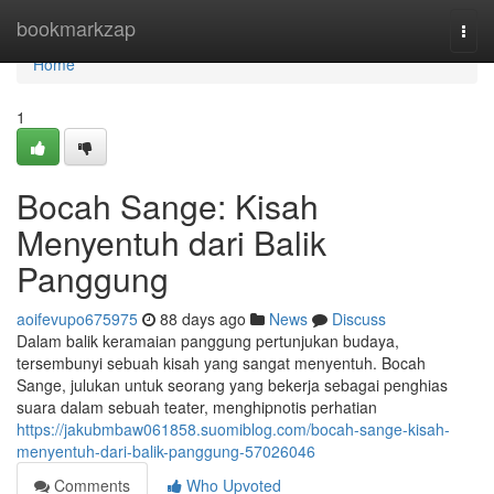
Home
bookmarkzap
Togg
navi
Home
1
Bocah Sange: Kisah
Menyentuh dari Balik
Panggung
aoifevupo675975
88 days ago
News
Discuss
Dalam balik keramaian panggung pertunjukan budaya,
tersembunyi sebuah kisah yang sangat menyentuh. Bocah
Sange, julukan untuk seorang yang bekerja sebagai penghias
suara dalam sebuah teater, menghipnotis perhatian
https://jakubmbaw061858.suomiblog.com/bocah-sange-kisah-
menyentuh-dari-balik-panggung-57026046
Comments
Who Upvoted