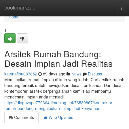
Home
bookmarkzap
Togg
navi
Home
1
Arsitek Rumah Bandung:
Desain Impian Jadi Realitas
katrinaflbu087852
89 days ago
News
Discuss
Memimpikan rumah impian di kota yang indah. Cari arsitek rumah
bandung terbaik untuk mewujudkan desain unik anda. Dari desain
kontemporer, arsitek berpengalaman kami siap membantu
mendesain impian anda menjadi
https://diegovppa770364.timeblog.net/76530867/kontraktor-
rumah-bandung-mengujudkan-mimpi-jadi-kenyataan
Comments
Who Upvoted