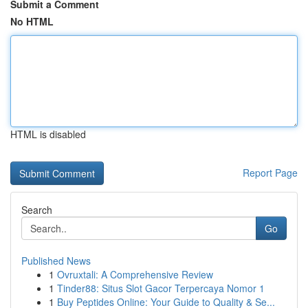
Submit a Comment
No HTML
HTML is disabled
Report Page
Search
Go
Published News
1
Ovruxtali: A Comprehensive Review
1
Tinder88: Situs Slot Gacor Terpercaya Nomor 1
1
Buy Peptides Online: Your Guide to Quality & Se...