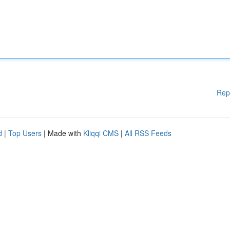
Rep
d
|
Top Users
| Made with
Kliqqi CMS
|
All RSS Feeds