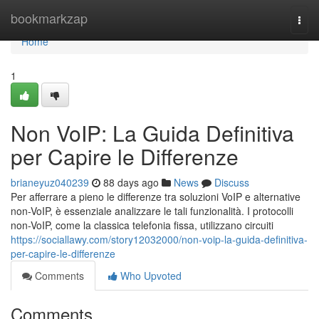
Home
bookmarkzap
Togg
navi
Home
1
Non VoIP: La Guida Definitiva
per Capire le Differenze
brianeyuz040239
88 days ago
News
Discuss
Per afferrare a pieno le differenze tra soluzioni VoIP e alternative
non-VoIP, è essenziale analizzare le tali funzionalità. I protocolli
non-VoIP, come la classica telefonia fissa, utilizzano circuiti
https://sociallawy.com/story12032000/non-voip-la-guida-definitiva-
per-capire-le-differenze
Comments
Who Upvoted
Comments