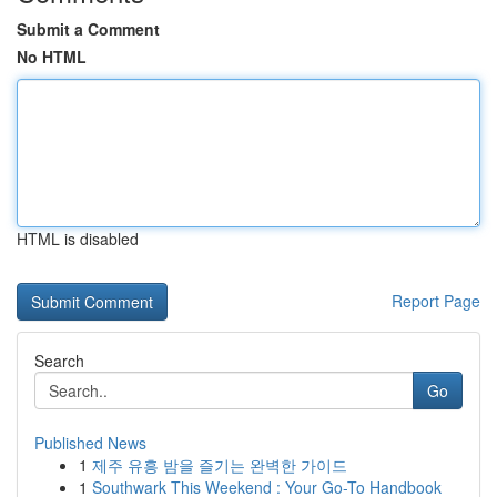
Submit a Comment
No HTML
HTML is disabled
Report Page
Search
Go
Published News
1
제주 유흥 밤을 즐기는 완벽한 가이드
1
Southwark This Weekend : Your Go-To Handbook