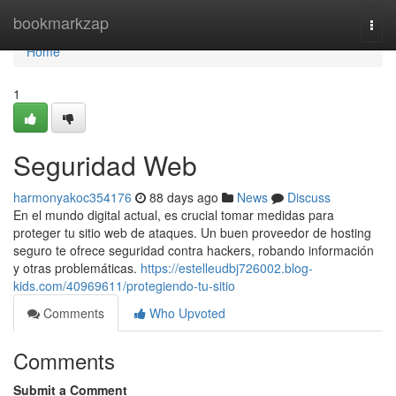
Home
bookmarkzap
Togg
navi
Home
1
Seguridad Web
harmonyakoc354176
88 days ago
News
Discuss
En el mundo digital actual, es crucial tomar medidas para
proteger tu sitio web de ataques. Un buen proveedor de hosting
seguro te ofrece seguridad contra hackers, robando información
y otras problemáticas.
https://estelleudbj726002.blog-
kids.com/40969611/protegiendo-tu-sitio
Comments
Who Upvoted
Comments
Submit a Comment