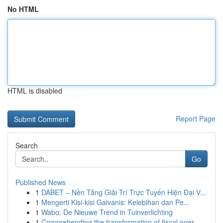
No HTML
HTML is disabled
Report Page
Search
Go
Published News
1
DABET – Nền Tảng Giải Trí Trực Tuyến Hiện Đại V...
1
Mengerti Kisi-kisi Galvanis: Kelebihan dan Pe...
1
Wabo: De Nieuwe Trend in Tuinverlichting
1
Comprehending the transformation of fiscal oper...