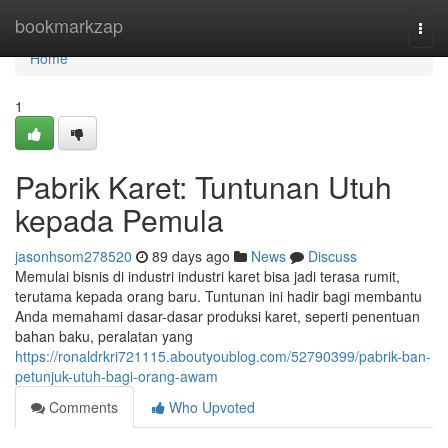
Home
bookmarkzap
Togg
navi
Home
1
Pabrik Karet: Tuntunan Utuh
kepada Pemula
jasonhsom278520
89 days ago
News
Discuss
Memulai bisnis di industri industri karet bisa jadi terasa rumit,
terutama kepada orang baru. Tuntunan ini hadir bagi membantu
Anda memahami dasar-dasar produksi karet, seperti penentuan
bahan baku, peralatan yang
https://ronaldrkri721115.aboutyoublog.com/52790399/pabrik-ban-
petunjuk-utuh-bagi-orang-awam
Comments
Who Upvoted