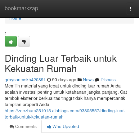
Home
bookmarkzap
Togg
navi
Home
1
Dinding Luar Terbaik untuk
Kekuatan Rumah
graysonmskh420891
90 days ago
News
Discuss
Memilih material yang tepat untuk dinding luar rumah Anda
adalah investasi penting untuk ketahanan jangka panjang. Cat
tembok eksterior berkualitas tinggi tidak hanya mempercantik
tampilan properti Anda,
https://zoezbum251015.aioblogs.com/93805557/dinding-luar-
terbaik-untuk-kekuatan-rumah
Comments
Who Upvoted