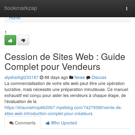
Home
bookmarkzap
Togg
navi
Home
1
Cession de Sites Web : Guide
Complet pour Vendeurs
alysharbgl233187
88 days ago
News
Discuss
La commercialisation de votre site web peut être une opération
lucrative, mais nécessite une préparation minutieuse. Ce manuel
exhaustif est conçu pour aider les vendeurs à chaque étape, de
l'évaluation de la
https://shaunaimxp662067.mpeblog.com/74279390/vente-de-
sites-web-introduction-complet-pour-créateurs
Comments
Who Upvoted