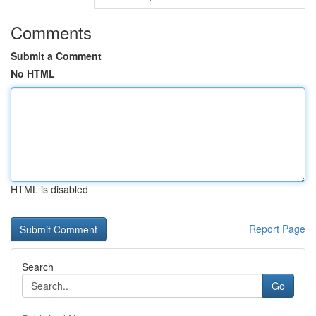
Comments
Submit a Comment
No HTML
HTML is disabled
Report Page
Search
Go