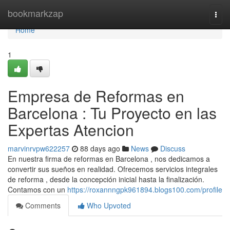
Home
bookmarkzap
Togg
navi
Home
1
Empresa de Reformas en
Barcelona : Tu Proyecto en las
Expertas Atencion
marvinrvpw622257
88 days ago
News
Discuss
En nuestra firma de reformas en Barcelona , nos dedicamos a
convertir sus sueños en realidad. Ofrecemos servicios integrales
de reforma , desde la concepción inicial hasta la finalización.
Contamos con un
https://roxannngpk961894.blogs100.com/profile
Comments
Who Upvoted