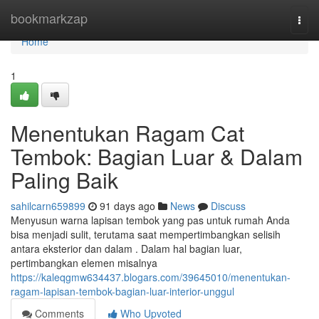
Home
bookmarkzap
Togg
navi
Home
1
Menentukan Ragam Cat
Tembok: Bagian Luar & Dalam
Paling Baik
sahilcarn659899
91 days ago
News
Discuss
Menyusun warna lapisan tembok yang pas untuk rumah Anda
bisa menjadi sulit, terutama saat mempertimbangkan selisih
antara eksterior dan dalam . Dalam hal bagian luar,
pertimbangkan elemen misalnya
https://kaleqgmw634437.blogars.com/39645010/menentukan-
ragam-lapisan-tembok-bagian-luar-interior-unggul
Comments
Who Upvoted