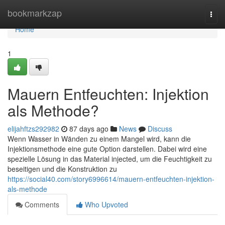
Home
bookmarkzap
Togg
navi
Home
1
Mauern Entfeuchten: Injektion
als Methode?
elijahftzs292982
87 days ago
News
Discuss
Wenn Wasser in Wänden zu einem Mangel wird, kann die
Injektionsmethode eine gute Option darstellen. Dabei wird eine
spezielle Lösung in das Material injected, um die Feuchtigkeit zu
beseitigen und die Konstruktion zu
https://social40.com/story6996614/mauern-entfeuchten-injektion-
als-methode
Comments
Who Upvoted