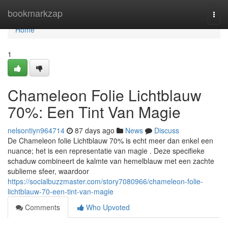
Home
bookmarkzap
Togg
navi
Home
1
Chameleon Folie Lichtblauw
70%: Een Tint Van Magie
nelsontiyn964714
87 days ago
News
Discuss
De Chameleon folie Lichtblauw 70% is echt meer dan enkel een
nuance; het is een representatie van magie . Deze specifieke
schaduw combineert de kalmte van hemelblauw met een zachte
sublieme sfeer, waardoor
https://socialbuzzmaster.com/story7080966/chameleon-folie-
lichtblauw-70-een-tint-van-magie
Comments
Who Upvoted