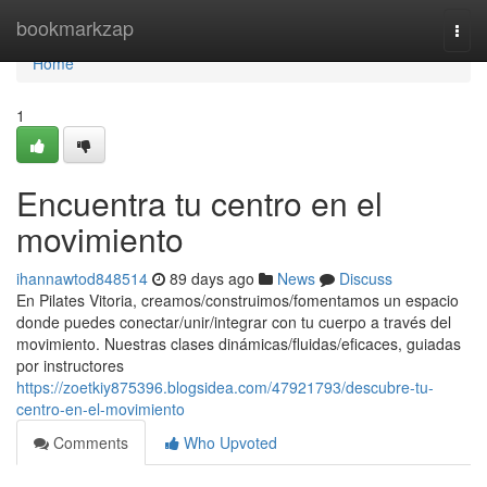
Home
bookmarkzap
Togg
navi
Home
1
Encuentra tu centro en el
movimiento
ihannawtod848514
89 days ago
News
Discuss
En Pilates Vitoria, creamos/construimos/fomentamos un espacio
donde puedes conectar/unir/integrar con tu cuerpo a través del
movimiento. Nuestras clases dinámicas/fluidas/eficaces, guiadas
por instructores
https://zoetkiy875396.blogsidea.com/47921793/descubre-tu-
centro-en-el-movimiento
Comments
Who Upvoted