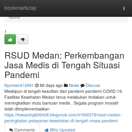
Home
bookmarkzap
Togg
navi
Home
1
RSUD Medan: Perkembangan
Jasa Medis di Tengah Situasi
Pandemi
lilyxmwc412991
88 days ago
News
Discuss
Meskipun di tengah kesulitan dari pandemi pandemi COVID-19,
Fasilitas Kesehatan Medan terus melakukan tindakan untuk
meningkatkan mutu bantuan medis . Segala program inovatif
telah diimplementasikan
https://lewysclcg606438.blogunok.com/41506379/rsud-medan-
peningkatan-pelayanan-kesehatan-di-tengah-masa-pandemi
Comments
Who Upvoted