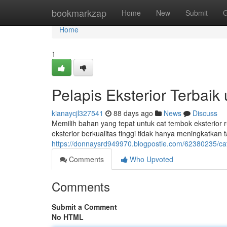
Home
bookmarkzap
Home
New
Submit
G
Home
1
Pelapis Eksterior Terbai
kianaycjl327541
88 days ago
News
Discuss
Memilih bahan yang tepat untuk cat tembok eksterior 
eksterior berkualitas tinggi tidak hanya meningkatkan t
https://donnaysrd949970.blogpostie.com/62380235/cat
Comments
Who Upvoted
Comments
Submit a Comment
No HTML