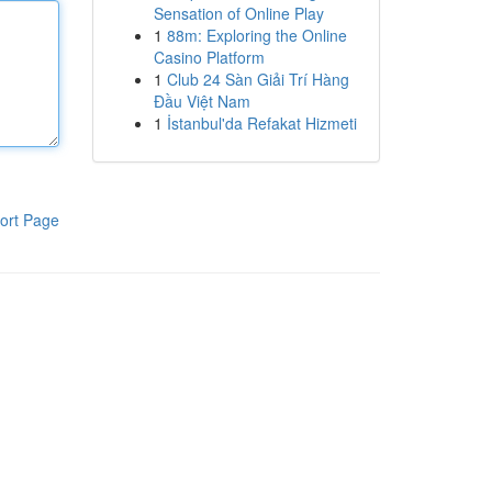
Sensation of Online Play
1
88m: Exploring the Online
Casino Platform
1
Club 24 Sàn Giải Trí Hàng
Đầu Việt Nam
1
İstanbul'da Refakat Hizmeti
ort Page