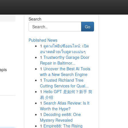
Search
Go
Published News
1
ดูดวงไพ่ยิปซีออนไลน์: เปิด
อนาคตด้วยเว็บดูดวงแม่นๆ
1
Trustworthy Garage Door
Repair in Baltimor...
1
Uncover the Best AI Tools
apis
with a New Search Engine
1
Trusted Richland Tree
Cutting Services for Qual...
1
Hello GPT 是如何？新手 简
易 介绍
1
Search Atlas Review: Is It
Worth the Hype?
1
Decoding ee88: One
Mystery Revealed
1
Empire88: The Rising