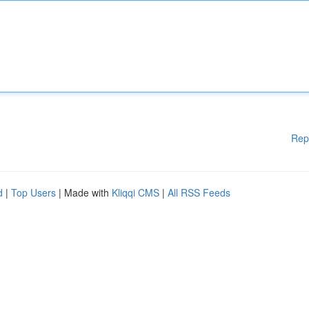
Rep
d
|
Top Users
| Made with
Kliqqi CMS
|
All RSS Feeds