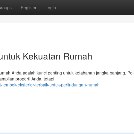
roups
Register
Login
k untuk Kekuatan Rumah
rumah Anda adalah kunci penting untuk ketahanan jangka panjang. Pel
ampilan properti Anda, tetapi
-tembok-eksterior-terbaik-untuk-perlindungan-rumah