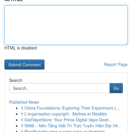
HTML is disabled
Report Page
Search
Go
Published News
1
China Foundations: Exploring Their Experiment.c...
1
L'organisation copyright : Mythes et Réalités
1
iGetVapeStore: Your Prime Digital Vape Desti...
1
SV88 – Nền Tảng Giải Trí Trực Tuyến Hiện Đại Vớ...
1
Planificación paso a paso para un itinerario ...