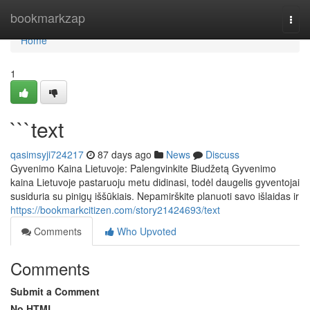
Home
bookmarkzap
Togg
navi
Home
1
```text
qasimsyji724217
87 days ago
News
Discuss
Gyvenimo Kaina Lietuvoje: Palengvinkite Biudžetą Gyvenimo
kaina Lietuvoje pastaruoju metu didinasi, todėl daugelis gyventojai
susiduria su pinigų iššūkiais. Nepamirškite planuoti savo išlaidas ir
https://bookmarkcitizen.com/story21424693/text
Comments
Who Upvoted
Comments
Submit a Comment
No HTML